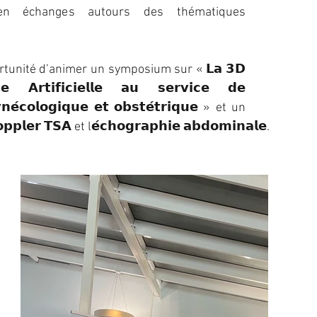
en échanges autours des thématiques 
tunité d’animer un symposium sur « 𝗟𝗮 𝟯𝗗 
𝗻𝗰𝗲 𝗔𝗿𝘁𝗶𝗳𝗶𝗰𝗶𝗲𝗹𝗹𝗲 𝗮𝘂 𝘀𝗲𝗿𝘃𝗶𝗰𝗲 𝗱𝗲 
𝘆𝗻𝗲́𝗰𝗼𝗹𝗼𝗴𝗶𝗾𝘂𝗲 𝗲𝘁 𝗼𝗯𝘀𝘁𝗲́𝘁𝗿𝗶𝗾𝘂𝗲 » et un 
𝗽𝗽𝗹𝗲𝗿 𝗧𝗦𝗔 et l𝗲́𝗰𝗵𝗼𝗴𝗿𝗮𝗽𝗵𝗶𝗲 𝗮𝗯𝗱𝗼𝗺𝗶𝗻𝗮𝗹𝗲. 