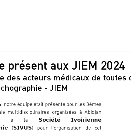
Accueil
Produits
Applications
 présent aux JIEM 2024
e des acteurs médicaux de toutes di
'échographie - JIEM
 notre équipe était présente pour les 3èmes 
ie multidisciplinaires organisées à Abidjan 
a 𝗦𝗼𝗰𝗶𝗲́𝘁𝗲́ 𝗜𝘃𝗼𝗶𝗿𝗶𝗲𝗻𝗻𝗲 
𝗮𝗽𝗵𝗶𝗲 (𝗦𝗜𝗩𝗨𝗦) pour l’organisation de cet 