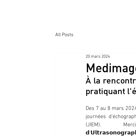
All Posts
20 mars 2024
Medimage
À la rencontr
pratiquant l
Des 7 au 8 mars 2024,
journées d'échograph
(JIEM).  Merci à l
𝗱'𝗨𝗹𝘁𝗿𝗮𝘀𝗼𝗻𝗼𝗴