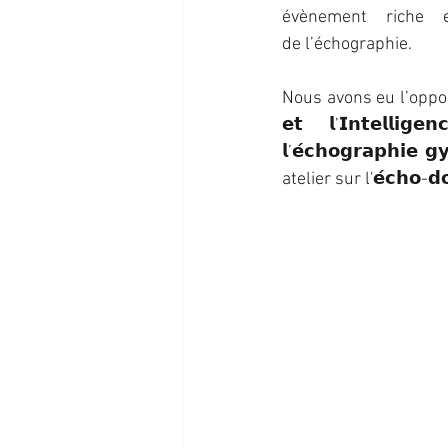
évènement riche 
de l’échographie.
Nous avons eu l’oppor
𝗲𝘁 𝗹’𝗜𝗻𝘁𝗲𝗹𝗹𝗶𝗴𝗲
𝗹’𝗲́𝗰𝗵𝗼𝗴𝗿𝗮𝗽𝗵𝗶𝗲 𝗴
atelier sur l'𝗲́𝗰𝗵𝗼-𝗱𝗼