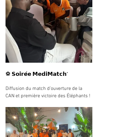
⚽ 𝗦𝗼𝗶𝗿𝗲́𝗲 𝗠𝗲𝗱𝗶𝗠𝗮𝘁𝗰𝗵’ 
Diffusion du match d’ouverture de la 
CAN et première victoire des Éléphants !