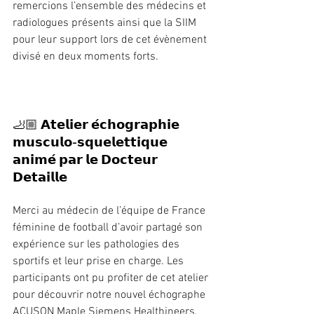
remercions l’ensemble des médecins et 
radiologues présents ainsi que la SIIM 
pour leur support lors de cet évènement 
divisé en deux moments forts.
🦶🏼 𝗔𝘁𝗲𝗹𝗶𝗲𝗿 𝗲́𝗰𝗵𝗼𝗴𝗿𝗮𝗽𝗵𝗶𝗲 
𝗺𝘂𝘀𝗰𝘂𝗹𝗼-𝘀𝗾𝘂𝗲𝗹𝗲𝘁𝘁𝗶𝗾𝘂𝗲 
𝗮𝗻𝗶𝗺𝗲́ 𝗽𝗮𝗿 𝗹𝗲 𝗗𝗼𝗰𝘁𝗲𝘂𝗿 
𝗗𝗲𝘁𝗮𝗶𝗹𝗹𝗲
Merci au médecin de l’équipe de France 
féminine de football d’avoir partagé son 
expérience sur les pathologies des 
sportifs et leur prise en charge. Les 
participants ont pu profiter de cet atelier 
pour découvrir notre nouvel échographe 
ACUSON Maple Siemens Healthineers.